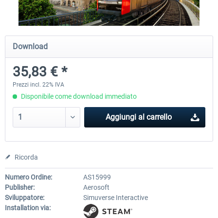
Fernbus Simulator
Train Simulator Classic
Download
35,83 € *
30,71 € *
30,75 € *
Prezzi incl. 22% IVA
Disponibile come download immediato
Aggiungi al carrello
Ricorda
Numero Ordine:
AS15999
Publisher:
Aerosoft
Sviluppatore:
Simuverse Interactive
Installation via: