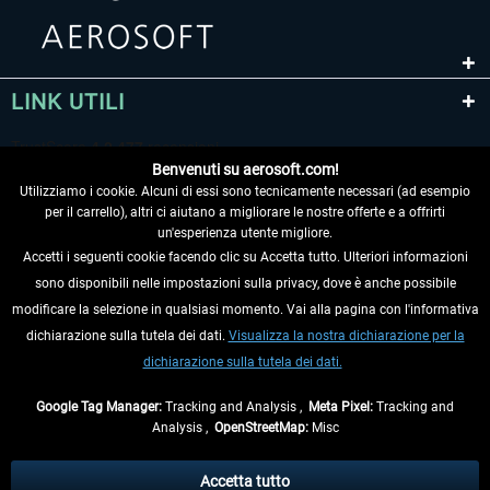
LINK UTILI
Benvenuti su aerosoft.com!
Utilizziamo i cookie. Alcuni di essi sono tecnicamente necessari (ad esempio
per il carrello), altri ci aiutano a migliorare le nostre offerte e a offrirti
un'esperienza utente migliore.
Accetti i seguenti cookie facendo clic su Accetta tutto. Ulteriori informazioni
sono disponibili nelle impostazioni sulla privacy, dove è anche possibile
RECEDERE DAL CONTRATTO
modificare la selezione in qualsiasi momento. Vai alla pagina con l'informativa
dichiarazione sulla tutela dei dati.
Visualizza la nostra dichiarazione per la
INFORMAZIONI
dichiarazione sulla tutela dei dati.
NON PERDETEVI LE ULTIME NOTIZIE
Google Tag Manager:
Tracking and Analysis ,
Meta Pixel:
Tracking and
Analysis ,
OpenStreetMap:
Misc
* Tutti i prezzi sono indicati al netto di Iva e
spese di spedizione
ed
eventualmente le spese di spedizione, se non diversamente descritto.
Accetta tutto