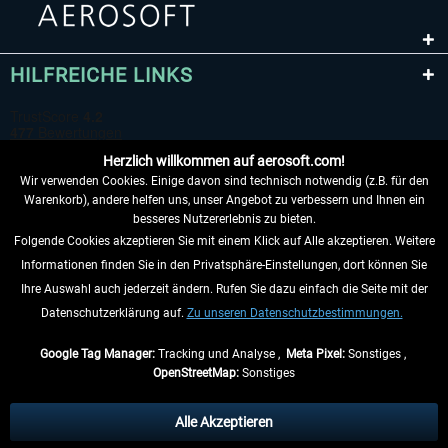
HILFREICHE LINKS
Herzlich willkommen auf aerosoft.com!
Wir verwenden Cookies. Einige davon sind technisch notwendig (z.B. für den
Warenkorb), andere helfen uns, unser Angebot zu verbessern und Ihnen ein
besseres Nutzererlebnis zu bieten.
Folgende Cookies akzeptieren Sie mit einem Klick auf Alle akzeptieren. Weitere
VERTRAG WIDERRUFEN
Informationen finden Sie in den Privatsphäre-Einstellungen, dort können Sie
Ihre Auswahl auch jederzeit ändern. Rufen Sie dazu einfach die Seite mit der
INFORMATIONEN
Datenschutzerklärung auf.
Zu unseren Datenschutzbestimmungen.
NICHTS MEHR VERPASSEN
Google Tag Manager:
Tracking und Analyse ,
Meta Pixel:
Sonstiges ,
OpenStreetMap:
Sonstiges
* Alle Preise inkl. gesetzl. Mehrwertsteuer zzgl.
Versandkosten
, wenn nicht
anders beschrieben.
Alle Akzeptieren
** Gilt für Lieferungen innerhalb Deutschlands, Lieferzeiten für andere Länder