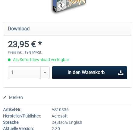
Airbus A320/A321
Airbus Bundle
Download
23,95 € *
42,33 € *
52,33 € *
Preis inkl. 19% MwSt.
Als Sofortdownload verfügbar
In den
Warenkorb
Merken
Artikel-Nr.:
AS10336
Hersteller/Publisher:
Aerosoft
Sprache:
Deutsch/English
Aktuelle Version:
2.30