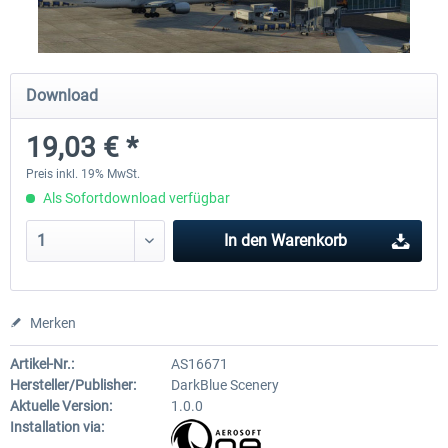
Traffic Global for X-Plane 12/11
X-Plane.org - King Air 350
Download
(Windows)
19,03 € *
44,58 € *
53,95 € *
Preis inkl. 19% MwSt.
Als Sofortdownload verfügbar
In den
Warenkorb
Merken
Artikel-Nr.:
AS16671
Hersteller/Publisher:
DarkBlue Scenery
Aktuelle Version:
1.0.0
Installation via: