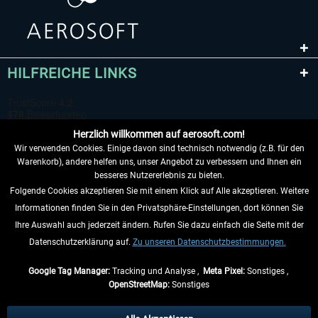
HILFREICHE LINKS
Herzlich willkommen auf aerosoft.com!
Wir verwenden Cookies. Einige davon sind technisch notwendig (z.B. für den
Warenkorb), andere helfen uns, unser Angebot zu verbessern und Ihnen ein
besseres Nutzererlebnis zu bieten.
Folgende Cookies akzeptieren Sie mit einem Klick auf Alle akzeptieren. Weitere
VERTRAG WIDERRUFEN
Informationen finden Sie in den Privatsphäre-Einstellungen, dort können Sie
Ihre Auswahl auch jederzeit ändern. Rufen Sie dazu einfach die Seite mit der
INFORMATIONEN
Datenschutzerklärung auf.
Zu unseren Datenschutzbestimmungen.
NICHTS MEHR VERPASSEN
Google Tag Manager:
Tracking und Analyse ,
Meta Pixel:
Sonstiges ,
OpenStreetMap:
Sonstiges
* Alle Preise inkl. gesetzl. Mehrwertsteuer zzgl.
Versandkosten
, wenn nicht
anders beschrieben.