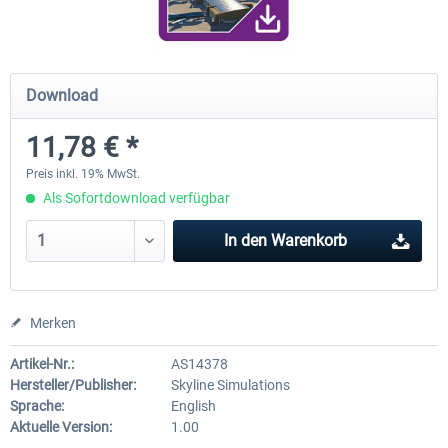
FunnerFlight - KSAN, KNZY & Naval
Saint Croix XP
Download
Base San...
11,78 € *
19,95 € *
24,78 € *
Preis inkl. 19% MwSt.
Als Sofortdownload verfügbar
In den
Warenkorb
Merken
Artikel-Nr.:
AS14378
Hersteller/Publisher:
Skyline Simulations
Sprache:
English
Aktuelle Version:
1.00