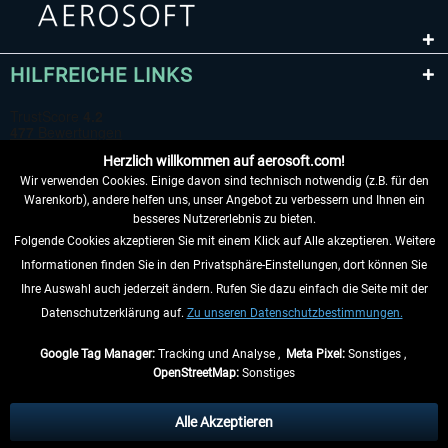
HILFREICHE LINKS
Herzlich willkommen auf aerosoft.com!
Wir verwenden Cookies. Einige davon sind technisch notwendig (z.B. für den
Warenkorb), andere helfen uns, unser Angebot zu verbessern und Ihnen ein
besseres Nutzererlebnis zu bieten.
Folgende Cookies akzeptieren Sie mit einem Klick auf Alle akzeptieren. Weitere
VERTRAG WIDERRUFEN
Informationen finden Sie in den Privatsphäre-Einstellungen, dort können Sie
Ihre Auswahl auch jederzeit ändern. Rufen Sie dazu einfach die Seite mit der
INFORMATIONEN
Datenschutzerklärung auf.
Zu unseren Datenschutzbestimmungen.
NICHTS MEHR VERPASSEN
Google Tag Manager:
Tracking und Analyse ,
Meta Pixel:
Sonstiges ,
OpenStreetMap:
Sonstiges
* Alle Preise inkl. gesetzl. Mehrwertsteuer zzgl.
Versandkosten
, wenn nicht
anders beschrieben.
Alle Akzeptieren
** Gilt für Lieferungen innerhalb Deutschlands, Lieferzeiten für andere Länder