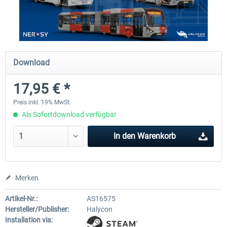
OMSI 2 Add-on Thüringer Wald
OMSI 2 Add-on Citybus o530 F
Download
29,99 € *
17,99 € *
17,95 € *
Preis inkl. 19% MwSt.
Als Sofortdownload verfügbar
In den
Warenkorb
Merken
Artikel-Nr.:
AS16575
Hersteller/Publisher:
Halycon
Installation via: