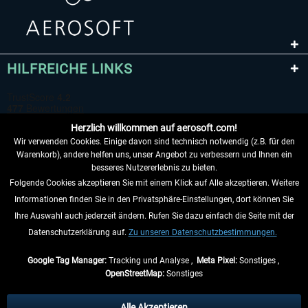
HILFREICHE LINKS
Herzlich willkommen auf aerosoft.com!
Wir verwenden Cookies. Einige davon sind technisch notwendig (z.B. für den
Warenkorb), andere helfen uns, unser Angebot zu verbessern und Ihnen ein
besseres Nutzererlebnis zu bieten.
Folgende Cookies akzeptieren Sie mit einem Klick auf Alle akzeptieren. Weitere
VERTRAG WIDERRUFEN
Informationen finden Sie in den Privatsphäre-Einstellungen, dort können Sie
Ihre Auswahl auch jederzeit ändern. Rufen Sie dazu einfach die Seite mit der
INFORMATIONEN
Datenschutzerklärung auf.
Zu unseren Datenschutzbestimmungen.
NICHTS MEHR VERPASSEN
Google Tag Manager:
Tracking und Analyse ,
Meta Pixel:
Sonstiges ,
OpenStreetMap:
Sonstiges
* Alle Preise inkl. gesetzl. Mehrwertsteuer zzgl.
Versandkosten
, wenn nicht
anders beschrieben.
Alle Akzeptieren