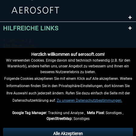
HILFREICHE LINKS
Herzlich willkommen auf aerosoft.com!
Wir verwenden Cookies. Einige davon sind technisch notwendig (z.B. für den
Warenkorb), andere helfen uns, unser Angebot zu verbessern und Ihnen ein
besseres Nutzererlebnis zu bieten.
Folgende Cookies akzeptieren Sie mit einem Klick auf Alle akzeptieren. Weitere
VERTRAG WIDERRUFEN
Informationen finden Sie in den Privatsphäre-Einstellungen, dort können Sie
Ihre Auswahl auch jederzeit ändern. Rufen Sie dazu einfach die Seite mit der
INFORMATIONEN
Datenschutzerklärung auf.
Zu unseren Datenschutzbestimmungen.
NICHTS MEHR VERPASSEN
Google Tag Manager:
Tracking und Analyse ,
Meta Pixel:
Sonstiges ,
OpenStreetMap:
Sonstiges
* Alle Preise inkl. gesetzl. Mehrwertsteuer zzgl.
Versandkosten
, wenn nicht
anders beschrieben.
Alle Akzeptieren