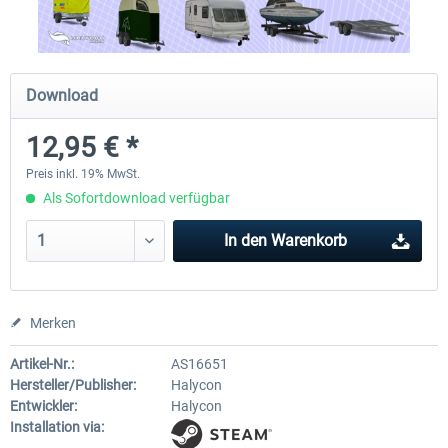
OMSI 2 Add-on Thüringer Wald
OMSI 2 Add-on Citybus o530 F
Download
12,95 € *
29,99 € *
17,99 € *
Preis inkl. 19% MwSt.
Als Sofortdownload verfügbar
In den
Warenkorb
Merken
Artikel-Nr.:
AS16651
Hersteller/Publisher:
Halycon
Entwickler:
Halycon
Installation via: