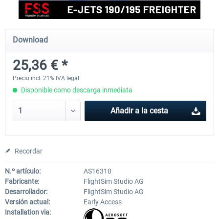
EmergencyDispatcherPro - 24h Free
EmergencyDispatcherPr
Download
Trial
25,36 € *
0,00 € *
36,29 € *
Precio incl. 21% IVA legal
Disponible como descarga inmediata
Añadir a la cesta
Recordar
N.º artículo:
AS16310
Fabricante:
FlightSim Studio AG
Desarrollador:
FlightSim Studio AG
Versión actual:
Early Access
Installation via: