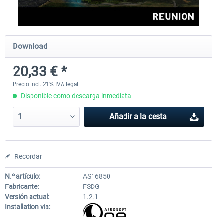
FSDG - Mauritius MSFS
FSDG - Accra MSFS
Download
20,33 € *
30,25 € *
21,78 € *
Precio incl. 21% IVA legal
Disponible como descarga inmediata
Añadir a la cesta
Recordar
N.º artículo:
AS16850
Fabricante:
FSDG
Versión actual:
1.2.1
Installation via: