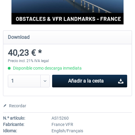
Aerosoft Mega Airport Brussels
Aerosoft Airport Cologne/
Download
25,37 € *
18,25 € *
40,23 € *
Precio incl. 21% IVA legal
Disponible como descarga inmediata
Añadir a la cesta
Recordar
N.º artículo:
AS15260
Fabricante:
France VFR
Idioma:
English/Français