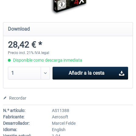
EmergencyDispatcherPro - 24h Free
EmergencyDispatcherPr
Download
Trial
28,42 € *
0,00 € *
36,29 € *
Precio incl. 21% IVA legal
Disponible como descarga inmediata
Añadir a la cesta
Recordar
N.º artículo:
AS11388
Fabricante:
Aerosoft
Desarrollador:
Marcel Felde
Idioma:
English