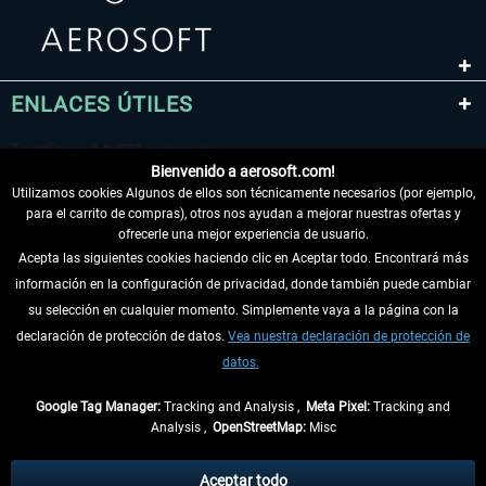
ENLACES ÚTILES
Bienvenido a aerosoft.com!
Utilizamos cookies Algunos de ellos son técnicamente necesarios (por ejemplo,
para el carrito de compras), otros nos ayudan a mejorar nuestras ofertas y
ofrecerle una mejor experiencia de usuario.
Acepta las siguientes cookies haciendo clic en Aceptar todo. Encontrará más
información en la configuración de privacidad, donde también puede cambiar
DESISTIR DEL CONTRATO
su selección en cualquier momento. Simplemente vaya a la página con la
declaración de protección de datos.
Vea nuestra declaración de protección de
INFORMACIÓN
datos.
NO SE PIERDA LAS ÚLTIMAS NOTICIAS
Google Tag Manager:
Tracking and Analysis ,
Meta Pixel:
Tracking and
Analysis ,
OpenStreetMap:
Misc
* Todos los precios, incl. el IVA legal y
gastos de envío
así como las posibles
tasas de recepción si no se describe lo contrario
Aceptar todo