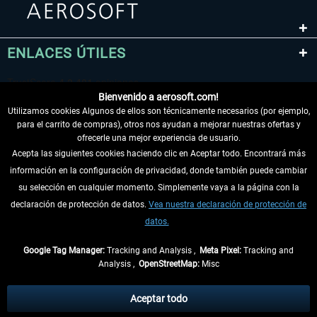
ENLACES ÚTILES
Bienvenido a aerosoft.com!
Utilizamos cookies Algunos de ellos son técnicamente necesarios (por ejemplo,
para el carrito de compras), otros nos ayudan a mejorar nuestras ofertas y
ofrecerle una mejor experiencia de usuario.
Acepta las siguientes cookies haciendo clic en Aceptar todo. Encontrará más
información en la configuración de privacidad, donde también puede cambiar
DESISTIR DEL CONTRATO
su selección en cualquier momento. Simplemente vaya a la página con la
declaración de protección de datos.
Vea nuestra declaración de protección de
INFORMACIÓN
datos.
NO SE PIERDA LAS ÚLTIMAS NOTICIAS
Google Tag Manager:
Tracking and Analysis ,
Meta Pixel:
Tracking and
Analysis ,
OpenStreetMap:
Misc
* Todos los precios, incl. el IVA legal y
gastos de envío
así como las posibles
tasas de recepción si no se describe lo contrario
Aceptar todo
** De aplicación a envíos dentro de Alemania. Los plazos de envío para los