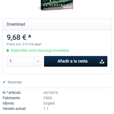
PILOT'S - FS Global Ultimate 2024
US Cities X - Chicago
Download
9,68 € *
84,69 € *
15,20 € *
Precio incl. 21% IVA legal
Disponible como descarga inmediata
Añadir a la cesta
Recordar
N.º artículo:
AS14516
Fabricante:
FSDG
Idioma:
English
Versión actual:
1.1