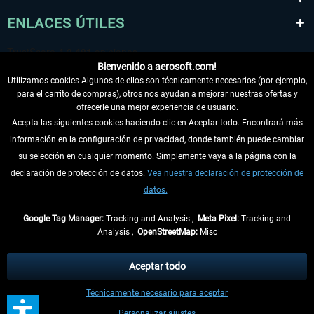
ENLACES ÚTILES
Bienvenido a aerosoft.com!
Utilizamos cookies Algunos de ellos son técnicamente necesarios (por ejemplo,
para el carrito de compras), otros nos ayudan a mejorar nuestras ofertas y
ofrecerle una mejor experiencia de usuario.
Acepta las siguientes cookies haciendo clic en Aceptar todo. Encontrará más
información en la configuración de privacidad, donde también puede cambiar
DESISTIR DEL CONTRATO
su selección en cualquier momento. Simplemente vaya a la página con la
declaración de protección de datos.
Vea nuestra declaración de protección de
INFORMACIÓN
datos.
NO SE PIERDA LAS ÚLTIMAS NOTICIAS
Google Tag Manager:
Tracking and Analysis ,
Meta Pixel:
Tracking and
Analysis ,
OpenStreetMap:
Misc
* Todos los precios, incl. el IVA legal y
gastos de envío
así como las posibles
tasas de recepción si no se describe lo contrario
Aceptar todo
** De aplicación a envíos dentro de Alemania. Los plazos de envío para los
Técnicamente necesario para aceptar
demás países se pueden consultar en la
información de envío
.
Personalizar ajustes