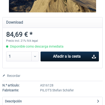
PILOT'S - FS Global Ultimate 2024
US Cities X - Chicago
Download
84,69 € *
84,69 € *
15,20 € *
Precio incl. 21% IVA legal
Disponible como descarga inmediata
Añadir a la cesta
Recordar
N.º artículo:
AS16128
Fabricante:
PILOT'S Stefan Schäfer
Descripción