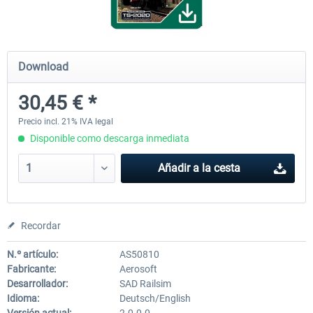
Koeblitzer Mountain Route 3 reloaded
VirtualTracks - Ringbahn Be
Download
30,45 € *
30,45 € *
35,54 € *
Precio incl. 21% IVA legal
Disponible como descarga inmediata
Añadir a la cesta
Recordar
N.º artículo:
AS50810
Fabricante:
Aerosoft
Desarrollador:
SAD Railsim
Idioma:
Deutsch/English