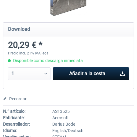
RWA Railjet Advanced
Koeblitzer Mountain Route 3 r
Download
20,29 € *
40,28 € *
30,45 € *
Precio incl. 21% IVA legal
Disponible como descarga inmediata
Añadir a la cesta
Recordar
N.º artículo:
AS13525
Fabricante:
Aerosoft
Desarrollador:
Darius Bode
Idioma:
English/Deutsch