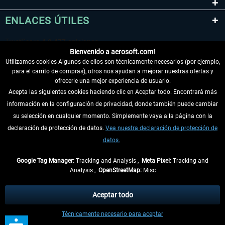
ENLACES ÚTILES
Bienvenido a aerosoft.com!
Utilizamos cookies Algunos de ellos son técnicamente necesarios (por ejemplo,
para el carrito de compras), otros nos ayudan a mejorar nuestras ofertas y
ofrecerle una mejor experiencia de usuario.
Acepta las siguientes cookies haciendo clic en Aceptar todo. Encontrará más
información en la configuración de privacidad, donde también puede cambiar
DESISTIR DEL CONTRATO
su selección en cualquier momento. Simplemente vaya a la página con la
declaración de protección de datos.
Vea nuestra declaración de protección de
INFORMACIÓN
datos.
NO SE PIERDA LAS ÚLTIMAS NOTICIAS
Google Tag Manager:
Tracking and Analysis ,
Meta Pixel:
Tracking and
Analysis ,
OpenStreetMap:
Misc
* Todos los precios, incl. el IVA legal y
gastos de envío
así como las posibles
tasas de recepción si no se describe lo contrario
Aceptar todo
** De aplicación a envíos dentro de Alemania. Los plazos de envío para los
Técnicamente necesario para aceptar
demás países se pueden consultar en la
información de envío
.