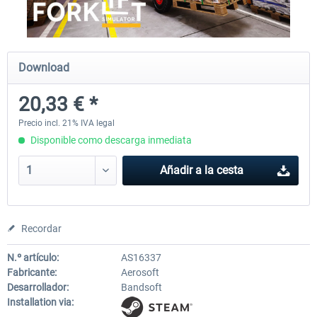
City Bus Manager - E-Bus & Green
City Bus Manager
Download
Energy
20,33 € *
10,16 € *
28,46 € *
Precio incl. 21% IVA legal
Disponible como descarga inmediata
Añadir a la cesta
Recordar
N.º artículo:
AS16337
Fabricante:
Aerosoft
Desarrollador:
Bandsoft
Installation via: