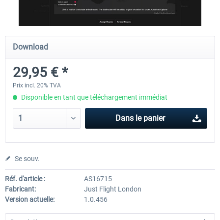
Airbus A320/A321
Airbus Bundle
Download
29,95 € *
42,69 € *
52,77 € *
Prix incl. 20% TVA
Disponible en tant que téléchargement immédiat
Dans le panier
Se souv.
Réf. d'article :
AS16715
Fabricant:
Just Flight London
Version actuelle:
1.0.456