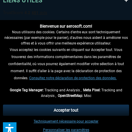
LIENS UTILES
Bienvenue sur aerosoft.com!
Nous utilisons des cookies. Certains d'entre eux sont techniquement
nécessaires (par exemple pour le panier), d'autres nous aident à améliorer nos
offres et à vous offrir une meilleure expérience utilisateur.
Vous acceptez les cookies suivants en cliquant sur Accepter tout. Vous
RENONCER AU CONTRAT ICI
trouverez des informations complémentaires dans les paramètres de
INFORMATIONS
confidentialité, où vous pourrez également modifier votre sélection à tout
moment. Il suffit d'aller à la page avec la déclaration de protection des
NE MANQUEZ PAS LES DERNIÈRES
données.
Consultez notre déclaration de protection des données.
NOUVELLES
Google Tag Manager:
Tracking and Analysis ,
Meta Pixel:
Tracking and
Analysis ,
OpenStreetMap:
Misc
* Tous les prix sont indiqués TVA légale comprise, hors
frais de port
et, le cas
échéant, frais de remboursement, si aucune description contraire.
Accepter tout
** S'applique aux envois vers l'Allemagne. Pour les autres pays, veuillez
Techniquement nécessaire pour accepter
consulter les
informations d'expédition
.
Personnaliser les paramètres