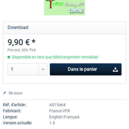
Traffic Global for X-Plane 12/11 (Mac)
JARDesign - Ground Handling
Download
XP
9,90 € *
44,95 € *
19,20 € *
Prix incl. 20% TVA
Disponible en tant que téléchargement immédiat
Dans le panier
Se souv.
Réf. d'article :
AS15464
Fabricant:
France VFR
Langue:
English/Français
Version actuelle:
1.0