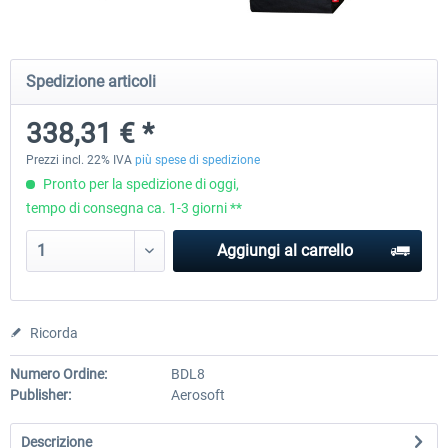
Honeycomb - Flight Sim USB Hub
Honeycomb - Bravo Throttle Q
Spedizione articoli
338,31 € *
51,25 € *
256,29 € *
Prezzi incl. 22% IVA
più spese di spedizione
Pronto per la spedizione di oggi,
tempo di consegna ca. 1-3 giorni **
Aggiungi al carrello
Ricorda
Numero Ordine:
BDL8
Publisher:
Aerosoft
Descrizione