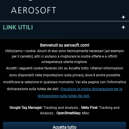
LINK UTILI
Benvenuti su aerosoft.com!
Utilizziamo i cookie. Alcuni di essi sono tecnicamente necessari (ad esempio
per il carrello), altri ci aiutano a migliorare le nostre offerte e a offrirti
un'esperienza utente migliore.
Accetti i seguenti cookie facendo clic su Accetta tutto. Ulteriori informazioni
sono disponibili nelle impostazioni sulla privacy, dove è anche possibile
RECEDERE DAL CONTRATTO
modificare la selezione in qualsiasi momento. Vai alla pagina con l'informativa
dichiarazione sulla tutela dei dati.
Visualizza la nostra dichiarazione per la
INFORMAZIONI
dichiarazione sulla tutela dei dati.
NON PERDETEVI LE ULTIME NOTIZIE
Google Tag Manager:
Tracking and Analysis ,
Meta Pixel:
Tracking and
Analysis ,
OpenStreetMap:
Misc
* Tutti i prezzi sono indicati al netto di Iva e
spese di spedizione
ed
eventualmente le spese di spedizione, se non diversamente descritto.
Accetta tutto