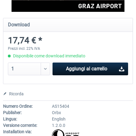
Aerosoft Airport Cologne/Bonn
sim-wings Hamburg
Download
17,74 € *
18,40 € *
20,45 € *
Prezzi incl. 22% IVA
Disponibile come download immediato
Aggiungi al carrello
Ricorda
Numero Ordine:
AS15404
Publisher:
Orbx
Lingua:
English
Versione corrente:
1.2.0.0
Installation via: