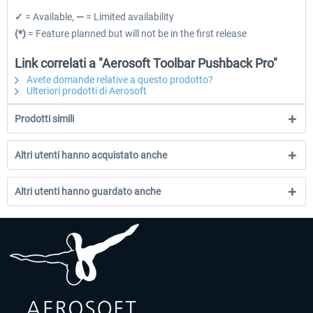
✓
= Available,
—
= Limited availability
(*)
= Feature planned but will not be in the first release
Link correlati a "Aerosoft Toolbar Pushback Pro"
Avete domande relative a questo prodotto?
Ulteriori prodotti di Aerosoft
Prodotti simili
Altri utenti hanno acquistato anche
Altri utenti hanno guardato anche