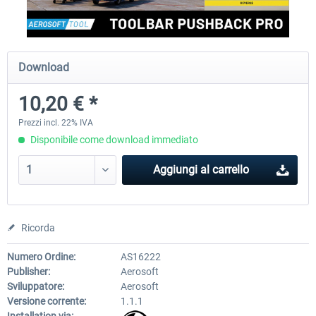
rkApps - FSRealistic Pro MSFS
Aerosoft Tool Simple Traf
Download
10,20 € *
34,16 € *
15,25 € *
Prezzi incl. 22% IVA
Disponibile come download immediato
Aggiungi al carrello
Ricorda
Numero Ordine:
AS16222
Publisher:
Aerosoft
Sviluppatore:
Aerosoft
Versione corrente:
1.1.1