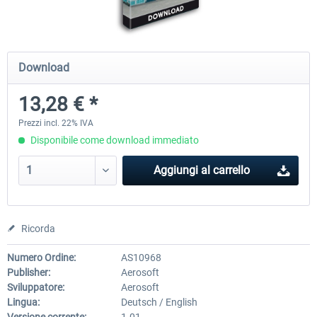
Mega Airport Frankfurt V2.0
Mega Airport Berlin Brande
Download
13,28 € *
30,71 € *
25,58 € *
Prezzi incl. 22% IVA
Disponibile come download immediato
Aggiungi al carrello
Ricorda
Numero Ordine:
AS10968
Publisher:
Aerosoft
Sviluppatore:
Aerosoft
Lingua:
Deutsch / English