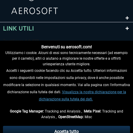
LINK UTILI
Benvenuti su aerosoft.com!
Utilizziamo i cookie. Alcuni di essi sono tecnicamente necessari (ad esempio
per il carrello), altri ci aiutano a migliorare le nostre offerte e a offrirti
un'esperienza utente migliore.
Accetti i seguenti cookie facendo clic su Accetta tutto. Ulteriori informazioni
sono disponibili nelle impostazioni sulla privacy, dove è anche possibile
RECEDERE DAL CONTRATTO
modificare la selezione in qualsiasi momento. Vai alla pagina con l'informativa
dichiarazione sulla tutela dei dati.
Visualizza la nostra dichiarazione per la
INFORMAZIONI
dichiarazione sulla tutela dei dati.
NON PERDETEVI LE ULTIME NOTIZIE
Google Tag Manager:
Tracking and Analysis ,
Meta Pixel:
Tracking and
Analysis ,
OpenStreetMap:
Misc
* Tutti i prezzi sono indicati al netto di Iva e
spese di spedizione
ed
eventualmente le spese di spedizione, se non diversamente descritto.
Accetta tutto