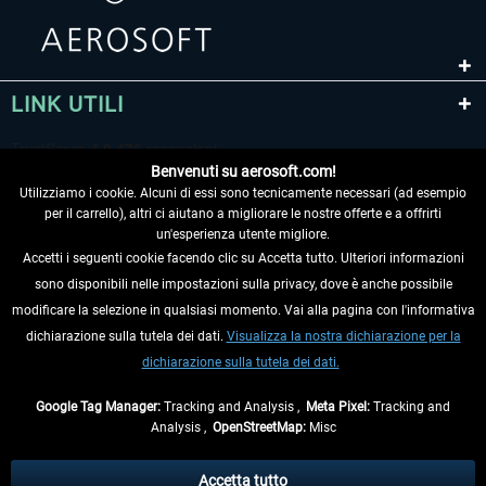
LINK UTILI
Benvenuti su aerosoft.com!
Utilizziamo i cookie. Alcuni di essi sono tecnicamente necessari (ad esempio
per il carrello), altri ci aiutano a migliorare le nostre offerte e a offrirti
un'esperienza utente migliore.
Accetti i seguenti cookie facendo clic su Accetta tutto. Ulteriori informazioni
sono disponibili nelle impostazioni sulla privacy, dove è anche possibile
RECEDERE DAL CONTRATTO
modificare la selezione in qualsiasi momento. Vai alla pagina con l'informativa
dichiarazione sulla tutela dei dati.
Visualizza la nostra dichiarazione per la
INFORMAZIONI
dichiarazione sulla tutela dei dati.
NON PERDETEVI LE ULTIME NOTIZIE
Google Tag Manager:
Tracking and Analysis ,
Meta Pixel:
Tracking and
Analysis ,
OpenStreetMap:
Misc
* Tutti i prezzi sono indicati al netto di Iva e
spese di spedizione
ed
eventualmente le spese di spedizione, se non diversamente descritto.
Accetta tutto