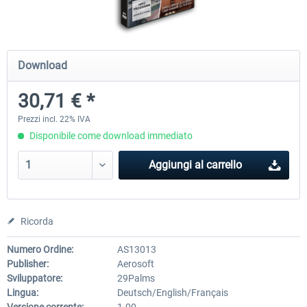
Mega Airport Frankfurt V2.0
Mega Airport Berlin Brande
Download
30,71 € *
30,71 € *
25,58 € *
Prezzi incl. 22% IVA
Disponibile come download immediato
Aggiungi al carrello
Ricorda
Numero Ordine:
AS13013
Publisher:
Aerosoft
Sviluppatore:
29Palms
Lingua:
Deutsch/English/Français