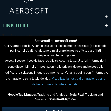
LINK UTILI
Benvenuti su aerosoft.com!
Utilizziamo i cookie. Alcuni di essi sono tecnicamente necessari (ad esempio
per il carrello), altri ci aiutano a migliorare le nostre offerte e a offrirti
un'esperienza utente migliore.
Accetti i seguenti cookie facendo clic su Accetta tutto. Ulteriori informazioni
sono disponibili nelle impostazioni sulla privacy, dove è anche possibile
RECEDERE DAL CONTRATTO
modificare la selezione in qualsiasi momento. Vai alla pagina con l'informativa
dichiarazione sulla tutela dei dati.
Visualizza la nostra dichiarazione per la
INFORMAZIONI
dichiarazione sulla tutela dei dati.
NON PERDETEVI LE ULTIME NOTIZIE
Google Tag Manager:
Tracking and Analysis ,
Meta Pixel:
Tracking and
Analysis ,
OpenStreetMap:
Misc
* Tutti i prezzi sono indicati al netto di Iva e
spese di spedizione
ed
eventualmente le spese di spedizione, se non diversamente descritto.