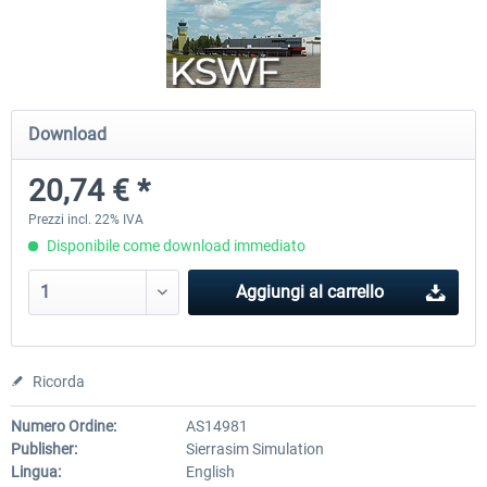
Mega Airport Frankfurt V2.0
Mega Airport Berlin Brande
Download
30,71 € *
25,58 € *
20,74 € *
Prezzi incl. 22% IVA
Disponibile come download immediato
Aggiungi al carrello
Ricorda
Numero Ordine:
AS14981
Publisher:
Sierrasim Simulation
Lingua:
English