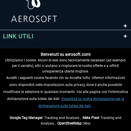
LINK UTILI
Benvenuti su aerosoft.com!
Utilizziamo i cookie. Alcuni di essi sono tecnicamente necessari (ad esempio
per il carrello), altri ci aiutano a migliorare le nostre offerte e a offrirti
un'esperienza utente migliore.
Accetti i seguenti cookie facendo clic su Accetta tutto. Ulteriori informazioni
sono disponibili nelle impostazioni sulla privacy, dove è anche possibile
RECEDERE DAL CONTRATTO
modificare la selezione in qualsiasi momento. Vai alla pagina con l'informativa
dichiarazione sulla tutela dei dati.
Visualizza la nostra dichiarazione per la
INFORMAZIONI
dichiarazione sulla tutela dei dati.
NON PERDETEVI LE ULTIME NOTIZIE
Google Tag Manager:
Tracking and Analysis ,
Meta Pixel:
Tracking and
Analysis ,
OpenStreetMap:
Misc
* Tutti i prezzi sono indicati al netto di Iva e
spese di spedizione
ed