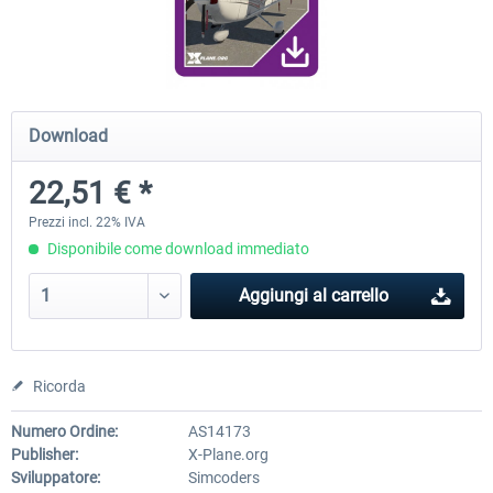
Diamond DA-62
Cessna 208 Grand Caravan 
Series XP
Download
38,91 € *
50,18 € *
22,51 € *
Prezzi incl. 22% IVA
Disponibile come download immediato
Aggiungi al carrello
Ricorda
Numero Ordine:
AS14173
Publisher:
X-Plane.org
Sviluppatore:
Simcoders