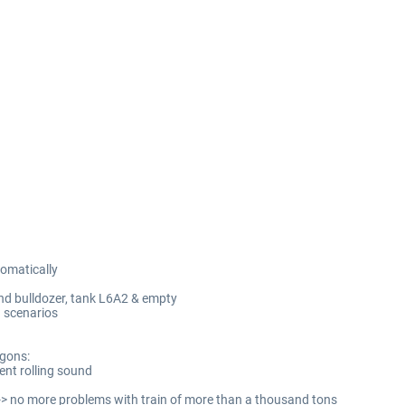
tomatically
and bulldozer, tank L6A2 & empty
n scenarios
agons:
ent rolling sound
-> no more problems with train of more than a thousand tons