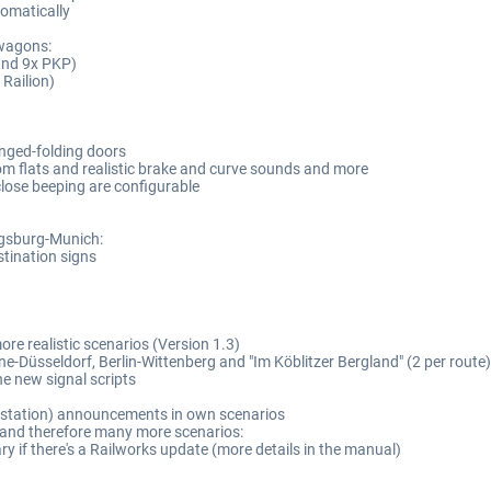
tomatically
 wagons:
 und 9x PKP)
 Railion)
inged-folding doors
om flats and realistic brake and curve sounds and more
close beeping are configurable
ugsburg-Munich:
tination signs
re realistic scenarios (Version 1.3)
-Düsseldorf, Berlin-Wittenberg and "Im Köblitzer Bergland" (2 per route)
he new signal scripts
(station) announcements in own scenarios
k and therefore many more scenarios:
ry if there's a Railworks update (more details in the manual)