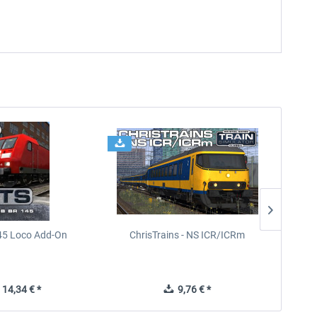
45 Loco Add-On
ChrisTrains - NS ICR/ICRm
14,34 € *
9,76 € *