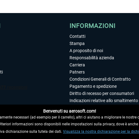
I
INFORMAZIONI
Contatti
Stampa
A proposito di noi
Responsabilità azienda
Carriera
ti
Patners
Condizioni Generali di Contratto
Pagamento e spedizione
Diritto di recesso per consumatori
Indicazioni relative allo smaltimento 
Dichiarazione sulla tutela dei dati
Benvenuti su aerosoft.com!
Editoriale
amente necessari (ad esempio per il carrello), altri ci aiutano a migliorare le nostre of
 Ulteriori informazioni sono disponibili nelle impostazioni sulla privacy, dove è anch
iva dichiarazione sulla tutela dei dati.
 DAL CONTRATTO
Visualizza la nostra dichiarazione per la dichi