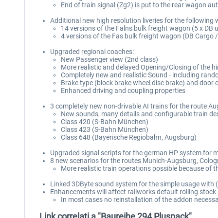
End of train signal (Zg2) is put to the rear wagon au
Additional new high resolution liveries for the following
14 versions of the Falns bulk freight wagon (5 x DB
4 versions of the Fas bulk freight wagon (DB Cargo /
Upgraded regional coaches:
New Passenger view (2nd class)
More realistic and delayed Opening/Closing of the h
Completely new and realistic Sound - including rand
Brake type (block brake wheel disc brake) and door 
Enhanced driving and coupling properties
3 completely new non-drivable AI trains for the route A
New sounds, many details and configurable train des
Class 420 (S-Bahn München)
Class 423 (S-Bahn München)
Class 648 (Bayerische Regiobahn, Augsburg)
Upgraded signal scripts for the german HP system for mo
8 new scenarios for the routes Munich-Augsburg, Cologne
More realistic train operations possible because of t
Linked 3DByte sound system for the simple usage with 
Enhancements will affect railworks default rolling stoc
In most cases no reinstallation of the addon necessa
Link correlati a "Baureihe 294 Pluspack"