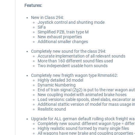
Features:
New in Class 294:
Joystick control and shunting mode
SiFa
Simplified PZB, train type M
New exhaust properties
Additional smaller changes
Completely new sound for the class 294:
Accurate implementation of all relevant sounds
More than 160 different sound files used
Two independent usable horn sounds
Completely new freigth wagon type Rmms662:
Highly detailed 3d model
Dynamic Numbering
End of train signal (Zg2) is put to the rear wagon au
New coupling model with animated brake hoses
Load versions: cable spools, steel slabs, excavator 
Additional stattic version of model for mass usage i
Realistic sound
Upgrade for ALL german default rolling stock freight w
Completely new sound: different wagon type = differ
Highly realistic sound formed by many single files
All wagons have new brake and coupling properties 