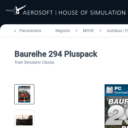
Panoramica
Negozio
MOVE
Autobus | T
Baureihe 294 Pluspack
Train Simulator Classic