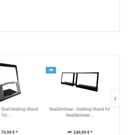
- Dual Desktop Stand
RealSimGear - Desktop Stand for
RealSi
for...
RealSimGear...
79,99 € *
249,99 € *