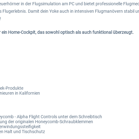
 Steuerhörner in der Flugsimulation am PC und bietet professionelle Flugm
s Flugerlebnis. Damit dein Yoke auch in intensiven Flugmanövern stabil u
!
ür ein Home-Cockpit, das sowohl optisch als auch funktional überzeugt.
tek-Produkte
nieuren in Kalifornien
ycomb - Alpha Flight Controls unter dem Schreibtisch
ierung der originalen Honeycomb-Schraubklemmen
erwindungssteifigkeit
en Halt und Tischschutz