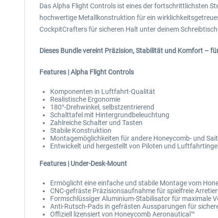
Das Alpha Flight Controls ist eines der fortschrittlichsten
hochwertige Metallkonstruktion für ein wirklichkeitsgetreue
CockpitCrafters für sicheren Halt unter deinem Schreibtisch
Dieses Bundle vereint Präzision, Stabilität und Komfort – f
Features | Alpha Flight Controls
Komponenten in Luftfahrt-Qualität
Realistische Ergonomie
180°-Drehwinkel, selbstzentrierend
Schalttafel mit Hintergrundbeleuchtung
Zahlreiche Schalter und Tasten
Stabile Konstruktion
Montagemöglichkeiten für andere Honeycomb- und Sai
Entwickelt und hergestellt von Piloten und Luftfahrtinge
Features |
Under-Desk-Mount
Ermöglicht eine einfache und stabile Montage vom Hone
CNC-gefräste Präzisionsaufnahme für spielfreie Arret
Formschlüssiger Aluminium-Stabilisator für maximale V
Anti-Rutsch-Pads in gefrästen Aussparungen für sicher
Offiziell lizensiert von Honeycomb Aeronautical™