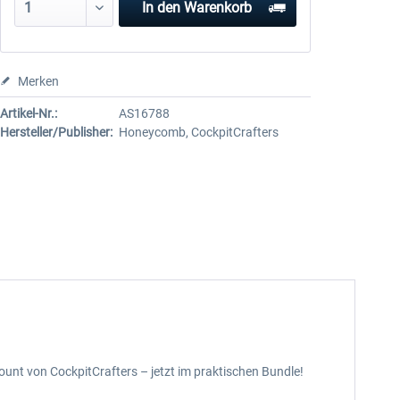
In den
Warenkorb
Merken
Artikel-Nr.:
AS16788
Hersteller/Publisher:
Honeycomb, CockpitCrafters
unt von CockpitCrafters – jetzt im praktischen Bundle!