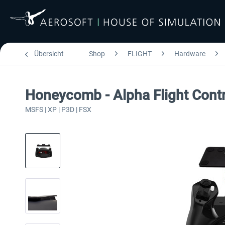
Übersicht
Shop
FLIGHT
Hardware
Honeycomb - Alpha Flight Contr
MSFS | XP | P3D | FSX