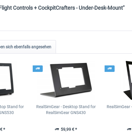
light Controls + CockpitCrafters - Under-Desk-Mount"
n sich ebenfalls angesehen
top Stand for
RealSimGear - Desktop Stand for
RealSimGear 
 GNS530
RealSimGear GNS430
€ *
59,99 € *