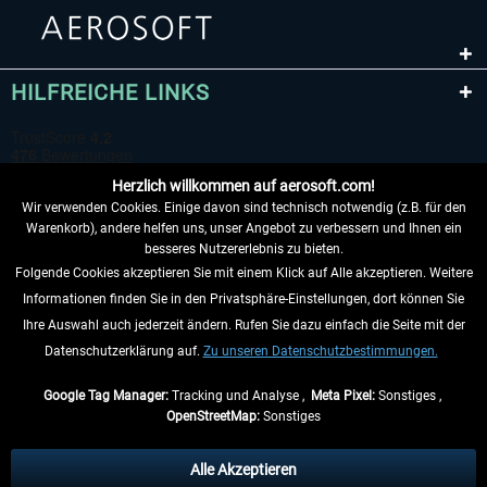
HILFREICHE LINKS
Herzlich willkommen auf aerosoft.com!
Wir verwenden Cookies. Einige davon sind technisch notwendig (z.B. für den
Warenkorb), andere helfen uns, unser Angebot zu verbessern und Ihnen ein
besseres Nutzererlebnis zu bieten.
Folgende Cookies akzeptieren Sie mit einem Klick auf Alle akzeptieren. Weitere
VERTRAG WIDERRUFEN
Informationen finden Sie in den Privatsphäre-Einstellungen, dort können Sie
Ihre Auswahl auch jederzeit ändern. Rufen Sie dazu einfach die Seite mit der
INFORMATIONEN
Datenschutzerklärung auf.
Zu unseren Datenschutzbestimmungen.
NICHTS MEHR VERPASSEN
Google Tag Manager:
Tracking und Analyse ,
Meta Pixel:
Sonstiges ,
OpenStreetMap:
Sonstiges
* Alle Preise inkl. gesetzl. Mehrwertsteuer zzgl.
Versandkosten
, wenn nicht
anders beschrieben.
Alle Akzeptieren