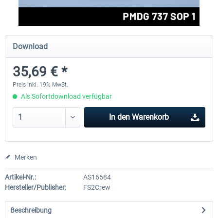
Drzewiecki Design - EPRA Radom
Octavi - IFR-1
Download
MSFS FREE
35,69 € *
179,99 €
0,00 € *
164,99 € *
Preis inkl. 19% MwSt.
Als Sofortdownload verfügbar
In den
Warenkorb
Merken
Artikel-Nr.:
AS16684
Hersteller/Publisher:
FS2Crew
Beschreibung