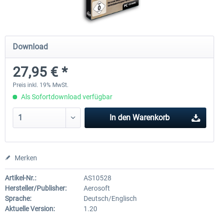
EmergencyDispatcherPro - 24h Free
EmergencyDispatcherPr
Download
Trial
27,95 € *
0,00 € *
35,69 € *
Preis inkl. 19% MwSt.
Als Sofortdownload verfügbar
In den
Warenkorb
Merken
Artikel-Nr.:
AS10528
Hersteller/Publisher:
Aerosoft
Sprache:
Deutsch/Englisch
Aktuelle Version:
1.20