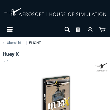
Übersicht
FLIGHT
Huey X
FSX
24h FREE