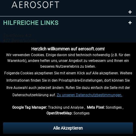
HILFREICHE LINKS
Herzlich willkommen auf aerosoft.com!
Wir verwenden Cookies. Einige davon sind technisch notwendig (z.B. für den
Warenkorb), andere helfen uns, unser Angebot zu verbessern und Ihnen ein
besseres Nutzererlebnis zu bieten.
Folgende Cookies akzeptieren Sie mit einem Klick auf Alle akzeptieren. Weitere
VERTRAG WIDERRUFEN
Informationen finden Sie in den Privatsphäre-Einstellungen, dort können Sie
Ihre Auswahl auch jederzeit ändern. Rufen Sie dazu einfach die Seite mit der
INFORMATIONEN
Datenschutzerklärung auf.
Zu unseren Datenschutzbestimmungen.
NICHTS MEHR VERPASSEN
Google Tag Manager:
Tracking und Analyse ,
Meta Pixel:
Sonstiges ,
OpenStreetMap:
Sonstiges
* Alle Preise inkl. gesetzl. Mehrwertsteuer zzgl.
Versandkosten
, wenn nicht
anders beschrieben.
Alle Akzeptieren
** Gilt für Lieferungen innerhalb Deutschlands, Lieferzeiten für andere Länder