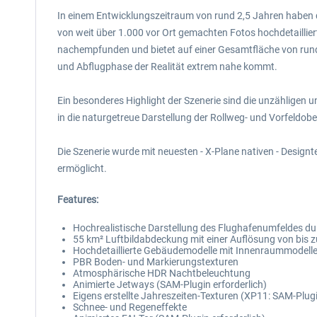
In einem Entwicklungszeitraum von rund 2,5 Jahren haben 
von weit über 1.000 vor Ort gemachten Fotos hochdetaillier
nachempfunden und bietet auf einer Gesamtfläche von rund
und Abflugphase der Realität extrem nahe kommt.
Ein besonderes Highlight der Szenerie sind die unzähligen
in die naturgetreue Darstellung der Rollweg- und Vorfeldobe
Die Szenerie wurde mit neuesten - X-Plane nativen - Design
ermöglicht.
Features:
Hochrealistische Darstellung des Flughafenumfeldes d
55 km² Luftbildabdeckung mit einer Auflösung von bis zu
Hochdetaillierte Gebäudemodelle mit Innenraummodell
PBR Boden- und Markierungstexturen
Atmosphärische HDR Nachtbeleuchtung
Animierte Jetways (SAM-Plugin erforderlich)
Eigens erstellte Jahreszeiten-Texturen (XP11: SAM-Plugi
Schnee- und Regeneffekte