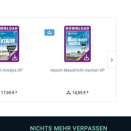
rt Antalya XP
Airport Maastricht-Aachen XP
Poli
17,95 € *
14,95 € *
NICHTS MEHR VERPASSEN