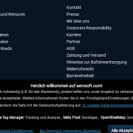
Kontakt
und Retouren
Presse
Wir über uns
Corporate Responsibility
ieren
Karriere
eine
Partner
nloads
AGB
Zahlung und Versand
Hinweise zur Batterieentsorgung
Widerrufsrecht
Barrierefreiheit
Datenschutzerklärung
Herzlich willkommen auf aerosoft.com!
Impressum
 notwendig (z.B. für den Warenkorb), andere helfen uns, unser Angebot zu verbesse
e akzeptieren. Weitere Informationen finden Sie in den Privatsphäre-Einstellungen, 
WIDERRUFEN
einfach die Seite mit der Datenschutzerklärung auf.
Zu unseren Datenschutzbesti
e Tag Manager:
Tracking und Analyse ,
Meta Pixel:
Sonstiges ,
OpenStreetMap:
Son
e Preise inkl. gesetzl. Mehrwertsteuer zzgl.
Versandkosten
, wenn nicht anders beschr
Alle Akzepti
iduelle Einstellungen
Nur technisch notwendige akzeptieren
gen innerhalb Deutschlands, Lieferzeiten für andere Länder entnehmen Sie bitte den
Ve