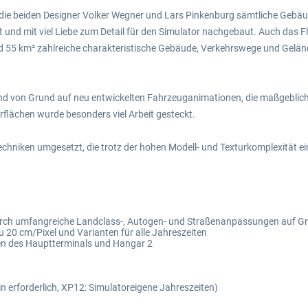
die beiden Designer Volker Wegner und Lars Pinkenburg sämtliche Gebäu
t und mit viel Liebe zum Detail für den Simulator nachgebaut. Auch das F
 55 km² zahlreiche charakteristische Gebäude, Verkehrswege und Gelän
 und von Grund auf neu entwickelten Fahrzeuganimationen, die maßgeblich
rflächen wurde besonders viel Arbeit gesteckt.
techniken umgesetzt, die trotz der hohen Modell- und Texturkomplexität e
urch umfangreiche Landclass-, Autogen- und Straßenanpassungen auf Gr
 20 cm/Pixel und Varianten für alle Jahreszeiten
en des Hauptterminals und Hangar 2
n erforderlich, XP12: Simulatoreigene Jahreszeiten)