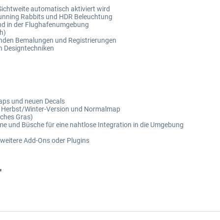
Sichtweite automatisch aktiviert wird
 Running Rabbits und HDR Beleuchtung
nd in der Flughafenumgebung
h)
enden Bemalungen und Registrierungen
en Designtechniken
maps und neuen Decals
kl. Herbst/Winter-Version und Normalmap
sches Gras)
me und Büsche für eine nahtlose Integration in die Umgebung
 weitere Add-Ons oder Plugins
"