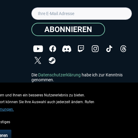
ABONNIEREN
Die
Datenschutzerklärung
habe ich zur Kenntnis
genommen.
Copyright © Aerosoft GmbH - Alle Rechte vorbehalten
rn und Ihnen ein besseres Nutzererlebnis zu bieten.
dort können Sie Ihre Auswahl auch jederzeit ändern. Rufen
mmungen.
stiges
ieben.
eren
rsandinformationen
.