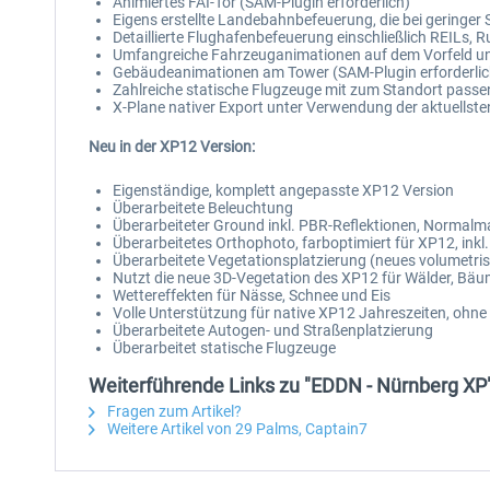
Animiertes FAI-Tor (SAM-Plugin erforderlich)
Eigens erstellte Landebahnbefeuerung, die bei geringer 
Detaillierte Flughafenbefeuerung einschließlich REILs,
Umfangreiche Fahrzeuganimationen auf dem Vorfeld u
Gebäudeanimationen am Tower (SAM-Plugin erforderlic
Zahlreiche statische Flugzeuge mit zum Standort pass
X-Plane nativer Export unter Verwendung der aktuellst
Neu in der XP12 Version:
Eigenständige, komplett angepasste XP12 Version
Überarbeitete Beleuchtung
Überarbeiteter Ground inkl. PBR-Reflektionen, Normal
Überarbeitetes Orthophoto, farboptimiert für XP12, in
Überarbeitete Vegetationsplatzierung (neues volumetri
Nutzt die neue 3D-Vegetation des XP12 für Wälder, Bäu
Wettereffekten für Nässe, Schnee und Eis
Volle Unterstützung für native XP12 Jahreszeiten, ohne
Überarbeitete Autogen- und Straßenplatzierung
Überarbeitet statische Flugzeuge
Weiterführende Links zu "EDDN - Nürnberg XP
Fragen zum Artikel?
Weitere Artikel von 29 Palms, Captain7