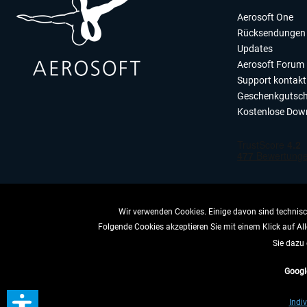
Aerosoft One
Rücksendungen 
Updates
Aerosoft Forum
Support kontakt
Geschenkgutsch
Kostenlose Dow
Wir verwenden Cookies. Einige davon sind technisch
Folgende Cookies akzeptieren Sie mit einem Klick auf All
VERTRAG 
Sie dazu 
Googl
* All
Indiv
** Gilt für Lieferun