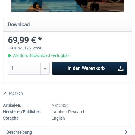
Traffic Global for X-Plane 12/11
X-Plane.org - King Air 350
Download
(Windows)
69,99 € *
44,58 € *
53,95 € *
Preis inkl. 19% MwSt.
Als Sofortdownload verfügbar
In den
Warenkorb
Merken
Artikel-Nr.:
AS15850
Hersteller/Publisher:
Laminar Research
Sprache:
English
Beschreibung