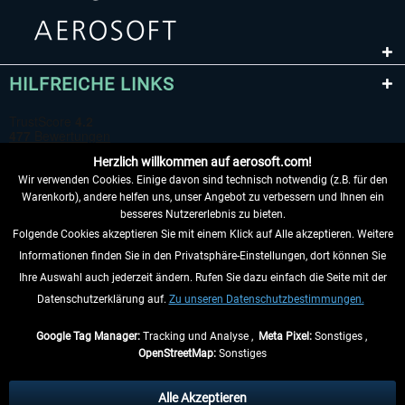
HILFREICHE LINKS
Herzlich willkommen auf aerosoft.com!
Wir verwenden Cookies. Einige davon sind technisch notwendig (z.B. für den
Warenkorb), andere helfen uns, unser Angebot zu verbessern und Ihnen ein
besseres Nutzererlebnis zu bieten.
Folgende Cookies akzeptieren Sie mit einem Klick auf Alle akzeptieren. Weitere
VERTRAG WIDERRUFEN
Informationen finden Sie in den Privatsphäre-Einstellungen, dort können Sie
Ihre Auswahl auch jederzeit ändern. Rufen Sie dazu einfach die Seite mit der
INFORMATIONEN
Datenschutzerklärung auf.
Zu unseren Datenschutzbestimmungen.
NICHTS MEHR VERPASSEN
Google Tag Manager:
Tracking und Analyse ,
Meta Pixel:
Sonstiges ,
OpenStreetMap:
Sonstiges
* Alle Preise inkl. gesetzl. Mehrwertsteuer zzgl.
Versandkosten
, wenn nicht
anders beschrieben.
Alle Akzeptieren