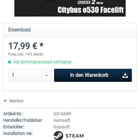
OMSI 2 Add-on Thüringer Wald
OMSI 2 Add-on Citybus o530 F
Download
17,99 € *
29,99 € *
17,99 € *
Preis inkl. 19% MwSt.
Als Sofortdownload verfügbar
In den
Warenkorb
Merken
Artikel-Nr.:
AS16689
Hersteller/Publisher:
Aerosoft
Entwickler:
Kajosoft
Installation via: