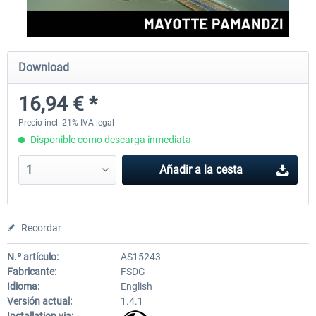
Aerosoft Mega Airport Brussels
Aerosoft Airport Cologne/
Download
16,94 € *
25,37 € *
18,25 € *
Precio incl. 21% IVA legal
Disponible como descarga inmediata
Añadir a la cesta
Recordar
N.º artículo:
AS15243
Fabricante:
FSDG
Idioma:
English
Versión actual:
1.4.1