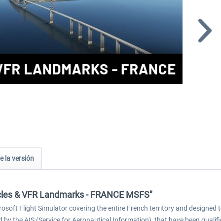
e la versión
tacles & VFR Landmarks - FRANCE MSFS"
oft Flight Simulator covering the entire French territory and designed
fied by the AIS (Service for Aeronautical Information), that have been quali