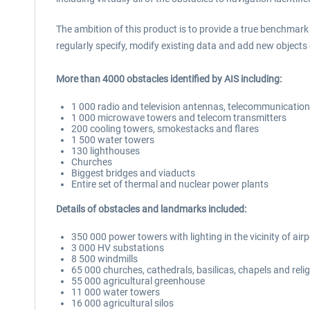
The ambition of this product is to provide a true benchmar
regularly specify, modify existing data and add new objects 
More than 4000 obstacles identified by AIS including:
1 000 radio and television antennas, telecommunicatio
1 000 microwave towers and telecom transmitters
200 cooling towers, smokestacks and flares
1 500 water towers
130 lighthouses
Churches
Biggest bridges and viaducts
Entire set of thermal and nuclear power plants
Details of obstacles and landmarks included:
350 000 power towers with lighting in the vicinity of air
3 000 HV substations
8 500 windmills
65 000 churches, cathedrals, basilicas, chapels and reli
55 000 agricultural greenhouse
11 000 water towers
16 000 agricultural silos