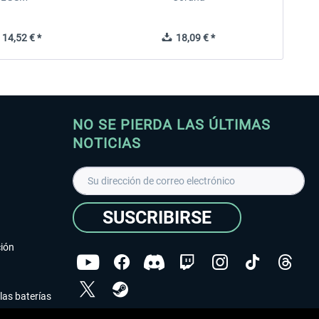
14,52 € *
18,09 € *
NO SE PIERDA LAS ÚLTIMAS
NOTICIAS
SUSCRIBIRSE
ción
las baterías