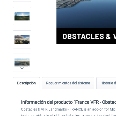
Descripción
Requerimientos del sistema
Historia d
Información del producto "France VFR - Obs
Obstacles & VFR Landmarks - FRANCE is an add-on for Micros
including virtually all of the obstacles to navigation identi