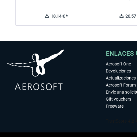
18,14 € *
20,57 
ENLACES 
Aerosoft One
Devoluciones
Actualizaciones
Aerosoft Forum
Envíe una solici
Gift vouchers
Freeware