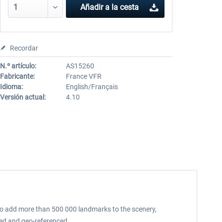
Añadir a la cesta
Recordar
N.º artículo:
AS15260
Fabricante:
France VFR
Idioma:
English/Français
Versión actual:
4.10
 to add more than 500 000 landmarks to the scenery,
fied and geo-referenced.