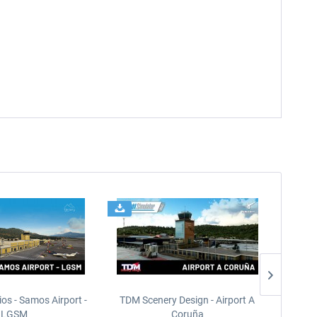
ios - Samos Airport -
TDM Scenery Design - Airport A
FlyLo
LGSM
Coruña