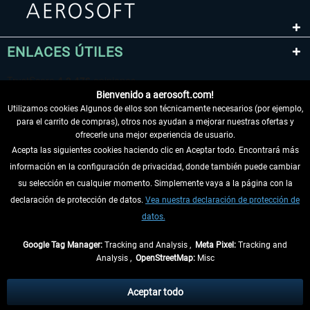
ENLACES ÚTILES
Bienvenido a aerosoft.com!
Utilizamos cookies Algunos de ellos son técnicamente necesarios (por ejemplo,
para el carrito de compras), otros nos ayudan a mejorar nuestras ofertas y
ofrecerle una mejor experiencia de usuario.
Acepta las siguientes cookies haciendo clic en Aceptar todo. Encontrará más
información en la configuración de privacidad, donde también puede cambiar
DESISTIR DEL CONTRATO
su selección en cualquier momento. Simplemente vaya a la página con la
declaración de protección de datos.
Vea nuestra declaración de protección de
INFORMACIÓN
datos.
NO SE PIERDA LAS ÚLTIMAS NOTICIAS
Google Tag Manager:
Tracking and Analysis ,
Meta Pixel:
Tracking and
Analysis ,
OpenStreetMap:
Misc
* Todos los precios, incl. el IVA legal y
gastos de envío
así como las posibles
tasas de recepción si no se describe lo contrario
Aceptar todo
** De aplicación a envíos dentro de Alemania. Los plazos de envío para los