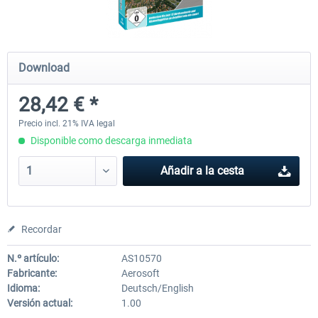
EmergencyDispatcherPro - 24h Free
EmergencyDispatcherPr
Download
Trial
28,42 € *
0,00 € *
36,29 € *
Precio incl. 21% IVA legal
Disponible como descarga inmediata
Añadir a la cesta
Recordar
N.º artículo:
AS10570
Fabricante:
Aerosoft
Idioma:
Deutsch/English
Versión actual:
1.00