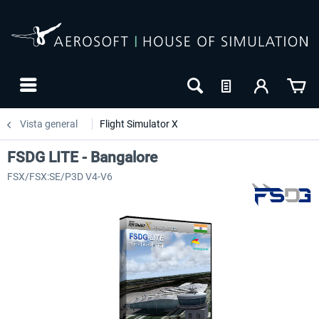
Vista general
Flight Simulator X
FSDG LITE - Bangalore
FSX/FSX:SE/P3D V4-V6