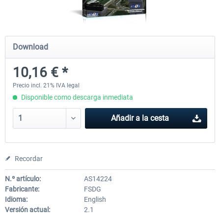
Airbus A320/A321
Airbus Bundle
Download
10,16 € *
43,04 € *
53,21 € *
Precio incl. 21% IVA legal
Disponible como descarga inmediata
Añadir a la cesta
Recordar
N.º artículo:
AS14224
Fabricante:
FSDG
Idioma:
English
Versión actual:
2.1