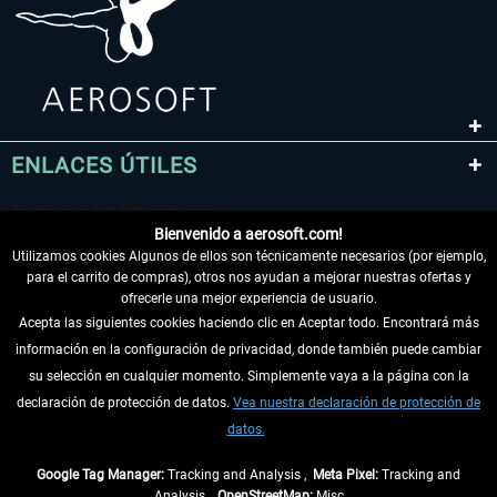
ENLACES ÚTILES
Bienvenido a aerosoft.com!
Utilizamos cookies Algunos de ellos son técnicamente necesarios (por ejemplo,
para el carrito de compras), otros nos ayudan a mejorar nuestras ofertas y
ofrecerle una mejor experiencia de usuario.
Acepta las siguientes cookies haciendo clic en Aceptar todo. Encontrará más
información en la configuración de privacidad, donde también puede cambiar
DESISTIR DEL CONTRATO
su selección en cualquier momento. Simplemente vaya a la página con la
declaración de protección de datos.
Vea nuestra declaración de protección de
INFORMACIÓN
datos.
NO SE PIERDA LAS ÚLTIMAS NOTICIAS
Google Tag Manager:
Tracking and Analysis ,
Meta Pixel:
Tracking and
Analysis ,
OpenStreetMap:
Misc