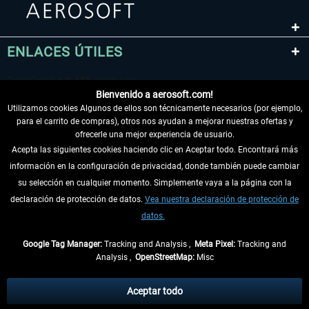
ENLACES ÚTILES
Bienvenido a aerosoft.com!
Utilizamos cookies Algunos de ellos son técnicamente necesarios (por ejemplo,
para el carrito de compras), otros nos ayudan a mejorar nuestras ofertas y
ofrecerle una mejor experiencia de usuario.
Acepta las siguientes cookies haciendo clic en Aceptar todo. Encontrará más
información en la configuración de privacidad, donde también puede cambiar
DESISTIR DEL CONTRATO
su selección en cualquier momento. Simplemente vaya a la página con la
declaración de protección de datos.
Vea nuestra declaración de protección de
INFORMACIÓN
datos.
NO SE PIERDA LAS ÚLTIMAS NOTICIAS
Google Tag Manager:
Tracking and Analysis ,
Meta Pixel:
Tracking and
Analysis ,
OpenStreetMap:
Misc
* Todos los precios, incl. el IVA legal y
gastos de envío
así como las posibles
tasas de recepción si no se describe lo contrario
Aceptar todo
** De aplicación a envíos dentro de Alemania. Los plazos de envío para los