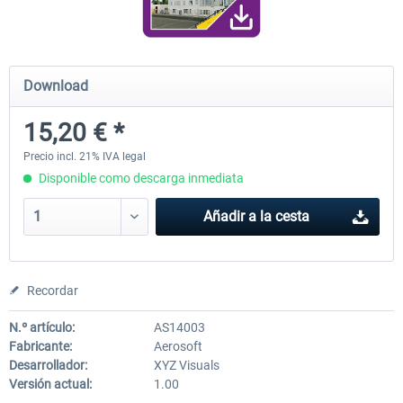
Airport Berlin Brandenburg V2 XP
Airport Zurich V2.0 XP
Download
15,20 € *
30,45 € *
26,39 € *
Precio incl. 21% IVA legal
Disponible como descarga inmediata
Añadir a la cesta
Recordar
N.º artículo:
AS14003
Fabricante:
Aerosoft
Desarrollador:
XYZ Visuals
Versión actual:
1.00