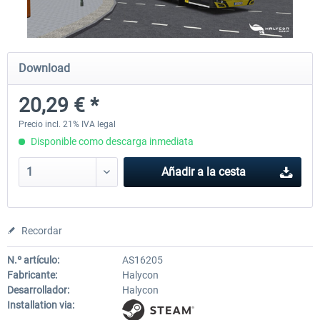
OMSI 2 Add-on Thüringer Wald
OMSI 2 Add-on Berlin Line
Download
20,29 € *
30,49 € *
20,29 € *
Precio incl. 21% IVA legal
Disponible como descarga inmediata
Añadir a la cesta
Recordar
N.º artículo:
AS16205
Fabricante:
Halycon
Desarrollador:
Halycon
Installation via: