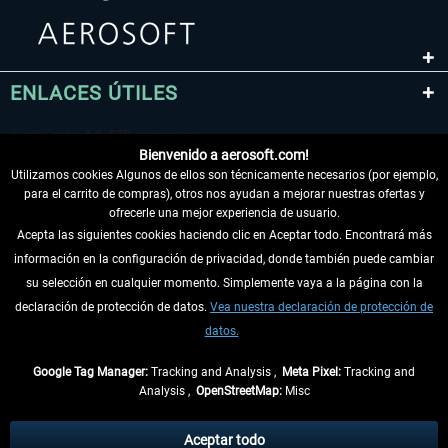
ENLACES ÚTILES
Bienvenido a aerosoft.com!
Utilizamos cookies Algunos de ellos son técnicamente necesarios (por ejemplo,
para el carrito de compras), otros nos ayudan a mejorar nuestras ofertas y
ofrecerle una mejor experiencia de usuario.
Acepta las siguientes cookies haciendo clic en Aceptar todo. Encontrará más
información en la configuración de privacidad, donde también puede cambiar
DESISTIR DEL CONTRATO
su selección en cualquier momento. Simplemente vaya a la página con la
declaración de protección de datos.
Vea nuestra declaración de protección de
INFORMACIÓN
datos.
NO SE PIERDA LAS ÚLTIMAS NOTICIAS
Google Tag Manager:
Tracking and Analysis ,
Meta Pixel:
Tracking and
Analysis ,
OpenStreetMap:
Misc
* Todos los precios, incl. el IVA legal y
gastos de envío
así como las posibles
tasas de recepción si no se describe lo contrario
Aceptar todo