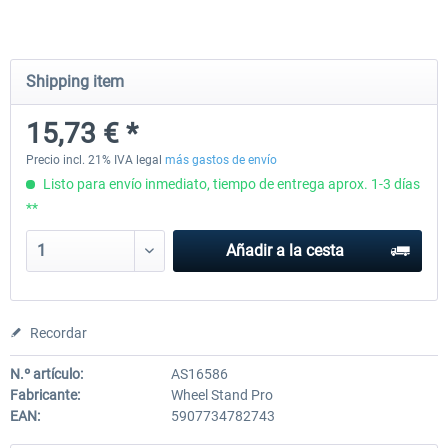
Wheel Stand Pro Upgrade - Universal
Wheel Stand Pro - Farm Tr
Shipping item
Pedals Plate
15,73 € *
30,25 € *
199,65 € *
Precio incl. 21% IVA legal
más gastos de envío
Listo para envío inmediato, tiempo de entrega aprox. 1-3 días
**
Añadir a la cesta
Recordar
N.º artículo:
AS16586
Fabricante:
Wheel Stand Pro
EAN:
5907734782743