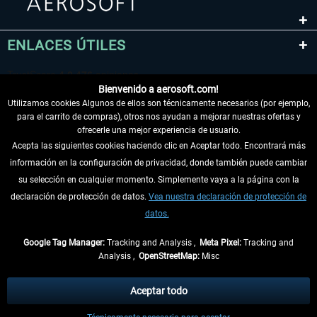
ENLACES ÚTILES
Bienvenido a aerosoft.com!
Utilizamos cookies Algunos de ellos son técnicamente necesarios (por ejemplo,
para el carrito de compras), otros nos ayudan a mejorar nuestras ofertas y
ofrecerle una mejor experiencia de usuario.
Acepta las siguientes cookies haciendo clic en Aceptar todo. Encontrará más
información en la configuración de privacidad, donde también puede cambiar
DESISTIR DEL CONTRATO
su selección en cualquier momento. Simplemente vaya a la página con la
declaración de protección de datos.
Vea nuestra declaración de protección de
INFORMACIÓN
datos.
NO SE PIERDA LAS ÚLTIMAS NOTICIAS
Google Tag Manager:
Tracking and Analysis ,
Meta Pixel:
Tracking and
Analysis ,
OpenStreetMap:
Misc
* Todos los precios, incl. el IVA legal y
gastos de envío
así como las posibles
tasas de recepción si no se describe lo contrario
Aceptar todo
** De aplicación a envíos dentro de Alemania. Los plazos de envío para los