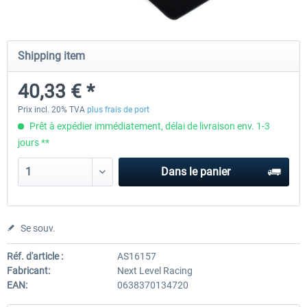
Honeycomb - Flight Sim USB Hub
CockpitCrafters - Under-Des
Shipping item
40,33 € *
55,45 € *
50,41 € *
40,33 € *
Prix incl. 20% TVA
plus frais de port
Prêt à expédier immédiatement, délai de livraison env. 1-3
jours **
Dans le panier
Se souv.
Réf. d'article :
AS16157
Fabricant:
Next Level Racing
EAN:
0638370134720