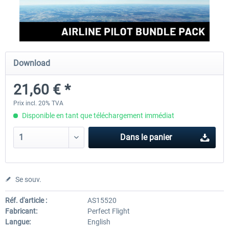
Perfect Flight - Flying Germany MSFS
Perfect Flight - FS Explorer -
Italy MSFS
Download
15,00 € *
17,40 € *
21,60 € *
Prix incl. 20% TVA
Disponible en tant que téléchargement immédiat
Dans le panier
Se souv.
Réf. d'article :
AS15520
Fabricant:
Perfect Flight
Langue:
English