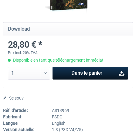
FSDG - Cape Verde Sal P3D
FSDG LITE - Dakar
Download
28,80 € *
18,14 € *
9,60 € *
Prix incl. 20% TVA
Disponible en tant que téléchargement immédiat
Dans le panier
Se souv.
Réf. d'article :
AS13969
Fabricant:
FSDG
Langue:
English
Version actuelle:
1.3 (P3D V4/V5)