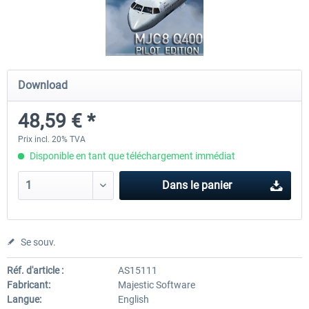
A320 Family professional Bundle
Aerosoft A320/A321 profess
Download
80,62 € *
60,45 € *
48,59 € *
Prix incl. 20% TVA
Disponible en tant que téléchargement immédiat
Dans le panier
Se souv.
Réf. d'article :
AS15111
Fabricant:
Majestic Software
Langue:
English