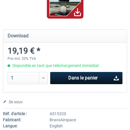
PILOT'S - FS Global Ultimate 2024
US Cities X - Chicago
Download
83,99 € *
15,08 € *
19,19 € *
Prix incl. 20% TVA
Disponible en tant que téléchargement immédiat
Dans le panier
Se souv.
Réf. d'article :
AS15320
Fabricant:
BravoAirspace
Langue:
English