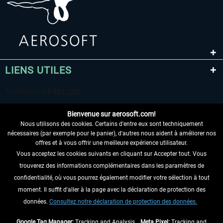
LIENS UTILES
Bienvenue sur aerosoft.com!
Nous utilisons des cookies. Certains d'entre eux sont techniquement
nécessaires (par exemple pour le panier), d'autres nous aident à améliorer nos
offres et à vous offrir une meilleure expérience utilisateur.
Vous acceptez les cookies suivants en cliquant sur Accepter tout. Vous
RENONCER AU CONTRAT ICI
trouverez des informations complémentaires dans les paramètres de
INFORMATIONS
confidentialité, où vous pourrez également modifier votre sélection à tout
moment. Il suffit d'aller à la page avec la déclaration de protection des
NE MANQUEZ PAS LES DERNIÈRES
données.
Consultez notre déclaration de protection des données.
NOUVELLES
Google Tag Manager:
Tracking and Analysis ,
Meta Pixel:
Tracking and