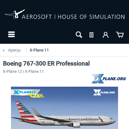
Aperçu
X-Plane 11
Boeing 767-300 ER Professional
X-Plane 12 | X-Plane 11