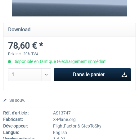
Traffic Global for X-Plane 12/11
Airport Stuttgart XP
Download
(Windows)
78,60 € *
44,95 € *
22,13 € *
Prix incl. 20% TVA
Disponible en tant que téléchargement immédiat
Dans le panier
Se souv.
Réf. d'article :
AS13747
Fabricant:
X-Plane.org
Développeur:
FlightFactor & StepToSky
Langue:
English