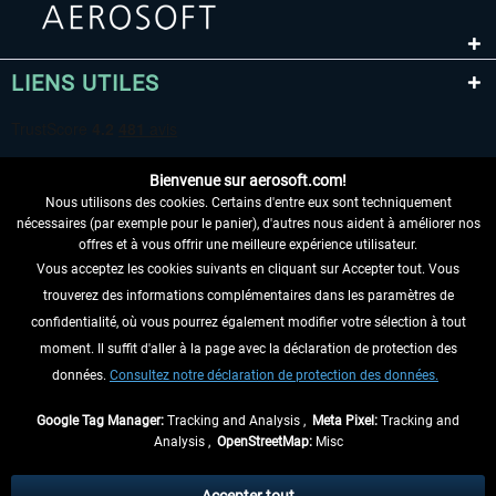
LIENS UTILES
Bienvenue sur aerosoft.com!
Nous utilisons des cookies. Certains d'entre eux sont techniquement
nécessaires (par exemple pour le panier), d'autres nous aident à améliorer nos
offres et à vous offrir une meilleure expérience utilisateur.
Vous acceptez les cookies suivants en cliquant sur Accepter tout. Vous
RENONCER AU CONTRAT ICI
trouverez des informations complémentaires dans les paramètres de
INFORMATIONS
confidentialité, où vous pourrez également modifier votre sélection à tout
moment. Il suffit d'aller à la page avec la déclaration de protection des
NE MANQUEZ PAS LES DERNIÈRES
données.
Consultez notre déclaration de protection des données.
NOUVELLES
Google Tag Manager:
Tracking and Analysis ,
Meta Pixel:
Tracking and
Analysis ,
OpenStreetMap:
Misc
* Tous les prix sont indiqués TVA légale comprise, hors
frais de port
et, le cas
échéant, frais de remboursement, si aucune description contraire.