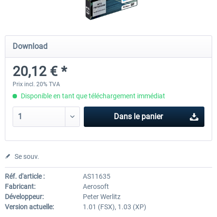
Traffic Global for X-Plane 12/11
Airport Stuttgart XP
Download
(Windows)
20,12 € *
44,95 € *
22,13 € *
Prix incl. 20% TVA
Disponible en tant que téléchargement immédiat
Dans le panier
Se souv.
Réf. d'article :
AS11635
Fabricant:
Aerosoft
Développeur:
Peter Werlitz
Version actuelle:
1.01 (FSX), 1.03 (XP)