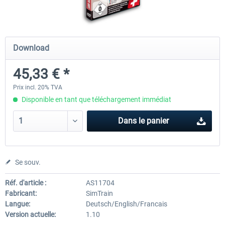
Koeblitzer Mountain Route 3 reloaded
VirtualTracks - Ringbahn Be
Download
45,33 € *
30,20 € *
35,24 € *
Prix incl. 20% TVA
Disponible en tant que téléchargement immédiat
Dans le panier
Se souv.
Réf. d'article :
AS11704
Fabricant:
SimTrain
Langue:
Deutsch/English/Francais
Version actuelle:
1.10