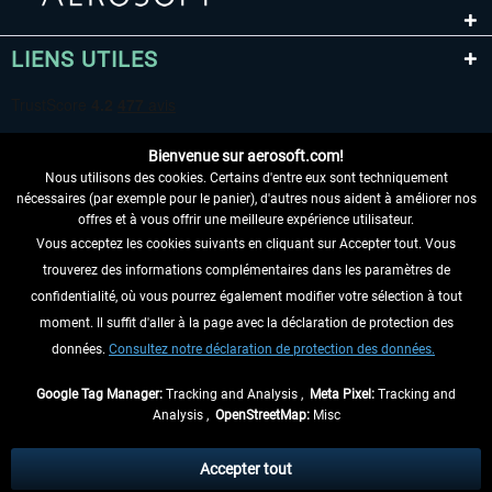
LIENS UTILES
Bienvenue sur aerosoft.com!
Nous utilisons des cookies. Certains d'entre eux sont techniquement
nécessaires (par exemple pour le panier), d'autres nous aident à améliorer nos
offres et à vous offrir une meilleure expérience utilisateur.
Vous acceptez les cookies suivants en cliquant sur Accepter tout. Vous
RENONCER AU CONTRAT ICI
trouverez des informations complémentaires dans les paramètres de
INFORMATIONS
confidentialité, où vous pourrez également modifier votre sélection à tout
moment. Il suffit d'aller à la page avec la déclaration de protection des
NE MANQUEZ PAS LES DERNIÈRES
données.
Consultez notre déclaration de protection des données.
NOUVELLES
Google Tag Manager:
Tracking and Analysis ,
Meta Pixel:
Tracking and
Analysis ,
OpenStreetMap:
Misc
* Tous les prix sont indiqués TVA légale comprise, hors
frais de port
et, le cas
échéant, frais de remboursement, si aucune description contraire.
Accepter tout
** S'applique aux envois vers l'Allemagne. Pour les autres pays, veuillez