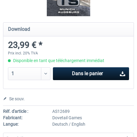
Koeblitzer Mountain Route 3 reloaded
VirtualTracks - Ringbahn Be
Download
23,99 € *
30,20 € *
35,24 € *
Prix incl. 20% TVA
Disponible en tant que téléchargement immédiat
Dans le panier
Se souv.
Réf. d'article :
AS12689
Fabricant:
Dovetail Games
Langue:
Deutsch / English