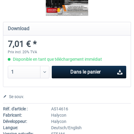
OMSI 2 Tools - Power Toolkit
OMSI 2 Downloadpack Vol. 1
Download
Vehicles
7,01 € *
15,08 € *
13,06 € *
Prix incl. 20% TVA
Disponible en tant que téléchargement immédiat
Dans le panier
Se souv.
Réf. d'article :
AS14616
Fabricant:
Halycon
Développeur:
Halycon
Langue:
Deutsch/English