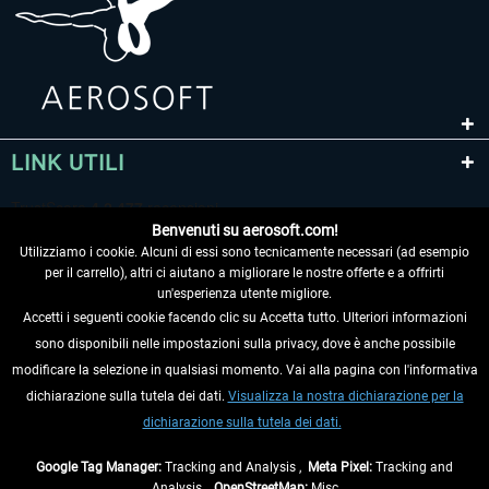
LINK UTILI
Benvenuti su aerosoft.com!
Utilizziamo i cookie. Alcuni di essi sono tecnicamente necessari (ad esempio
per il carrello), altri ci aiutano a migliorare le nostre offerte e a offrirti
un'esperienza utente migliore.
Accetti i seguenti cookie facendo clic su Accetta tutto. Ulteriori informazioni
sono disponibili nelle impostazioni sulla privacy, dove è anche possibile
RECEDERE DAL CONTRATTO
modificare la selezione in qualsiasi momento. Vai alla pagina con l'informativa
dichiarazione sulla tutela dei dati.
Visualizza la nostra dichiarazione per la
INFORMAZIONI
dichiarazione sulla tutela dei dati.
NON PERDETEVI LE ULTIME NOTIZIE
Google Tag Manager:
Tracking and Analysis ,
Meta Pixel:
Tracking and
Analysis ,
OpenStreetMap:
Misc