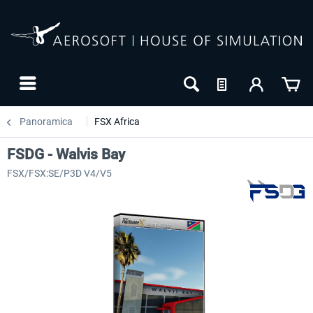
Panoramica
FSX Africa
FSDG - Walvis Bay
FSX/FSX:SE/P3D V4/V5