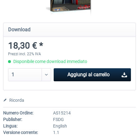
Holiday Airports
FSDG LITE - Dakar
Download
18,30 € *
30,71 € *
9,76 € *
Prezzi incl. 22% IVA
Disponibile come download immediato
Aggiungi al carrello
Ricorda
Numero Ordine:
AS15214
Publisher:
FSDG
Lingua:
English
Versione corrente:
1.1